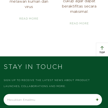
cukup agar dapat
melawan kuman dan
beraktifitas secara
virus
maksimal.
READ MORE
READ MORE
STAY IN TOUCH
SIGN UP TO RECEIVE THE LATEST NEWS ABOUT PRODUCT
LAUNCHES, COLLABORATIONS AND MORE.