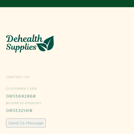
CONTACT US
CUSTOMER CARE
08113692868
BUSINESS ENQUIRY
08113321418
Send Us Message