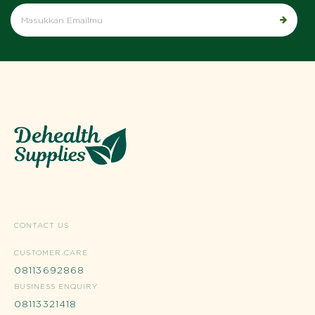
CONTACT US
CUSTOMER CARE
08113692868
BUSINESS ENQUIRY
08113321418