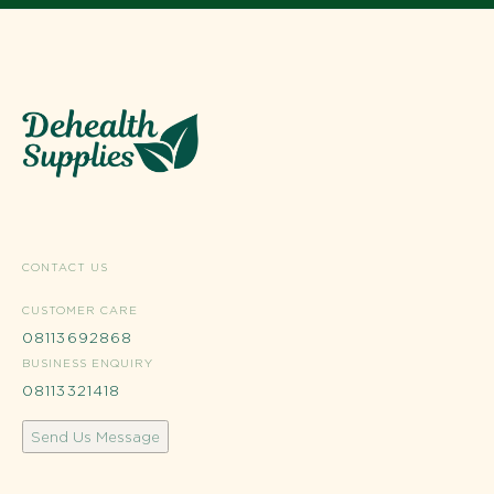
CONTACT US
CUSTOMER CARE
08113692868
BUSINESS ENQUIRY
08113321418
Send Us Message