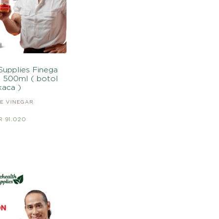
Supplies Finega
 500ml ( botol
kaca )
E VINEGAR
R 91.020