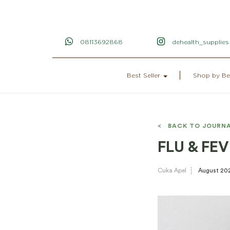
08113692868
dehealth_supplies
Best Seller
Shop by Be
< BACK TO JOURN
FLU & FE
Cuka Apel
August 20