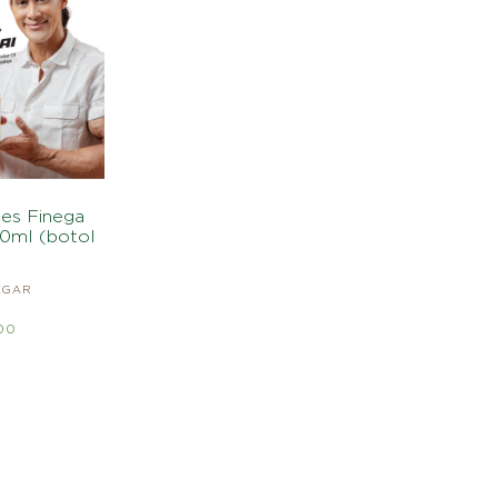
ies Finega
0ml (botol
EGAR
600