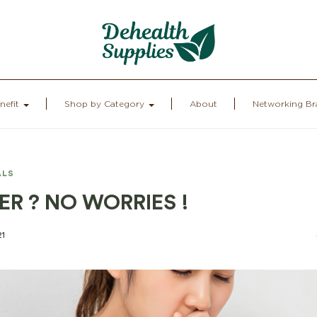
nefit
Shop by Category
About
Networking Br
ALS
VER ? NO WORRIES !
21