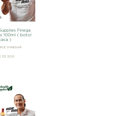
Supplies Finega
s 100ml ( botol
kaca )
PLE VINEGAR
R 33.300