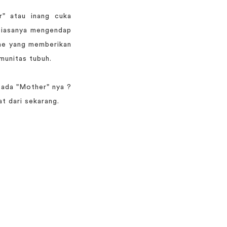
" atau inang cuka
biasanya mengendap
yme yang memberikan
munitas tubuh.
 ada "Mother" nya ?
at dari sekarang.