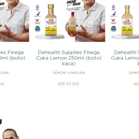
ies Finega
Dehealth Supplies Finega
Dehealth 
ml (botol
Cuka Lemon 250ml (botol
Cuka Lemo
kaca)
EGAR
LEMON VINEGAR
LEMO
00
IDR 57.720
ID