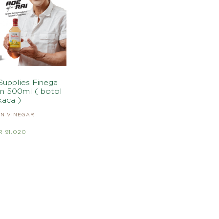
Supplies Finega
n 500ml ( botol
kaca )
N VINEGAR
R 91.020