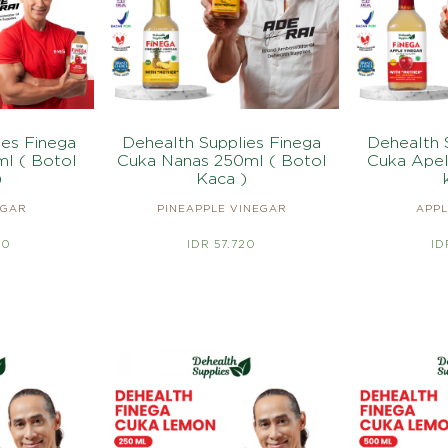
ies Finega
Dehealth Supplies Finega
Dehealth 
l ( Botol
Cuka Nanas 250ml ( Botol
Cuka Apel
)
Kaca )
EGAR
PINEAPPLE VINEGAR
APPL
20
IDR 57.720
ID