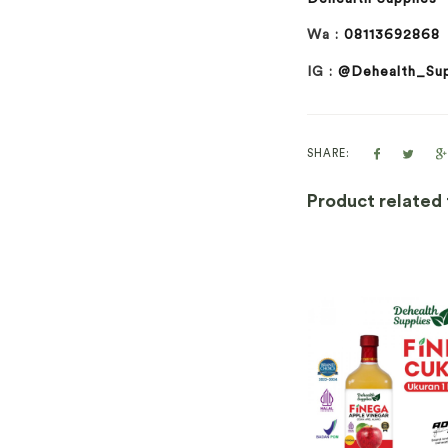
Wa :
08113692868
IG :
@Dehealth_Sup
SHARE:
Product related t