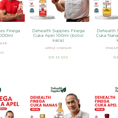
ies Finega
Dehealth Supplies Finega
Dehealth 
1000ml
Cuka Apel 100ml (botol
Cuka Nana
kaca)
EGAR
APPLE VINEGAR
PINEAP
600
IDR 33.300
ID