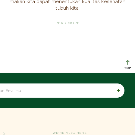
makan kita dapat menentukan kualitas kesehatan
tubuh kita.
READ MORE
TS
WE'RE ALSO HERE