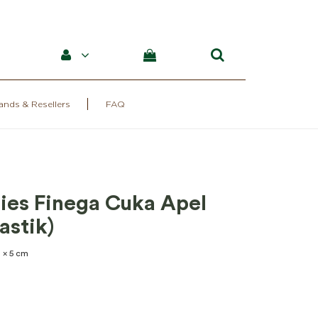
ands & Resellers
FAQ
ies Finega Cuka Apel
astik)
9 x 5 cm