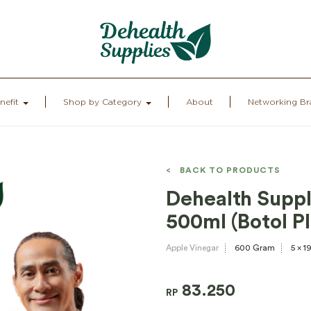
nefit
Shop by Category
About
Networking Br
< BACK TO PRODUCTS
Dehealth Suppl
500ml (Botol Pl
Apple Vinegar
600 Gram
5 x 1
83.250
RP