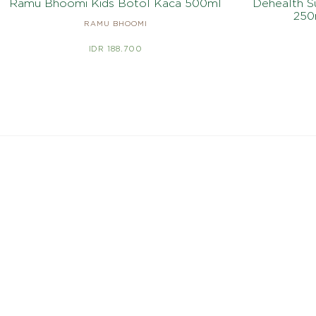
Ramu Bhoomi Kids Botol Kaca 500ml
Dehealth S
250
RAMU BHOOMI
IDR 188.700