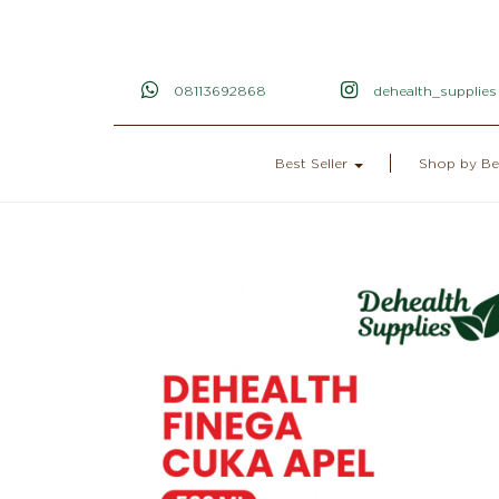
08113692868
dehealth_supplies
Best Seller
Shop by Be