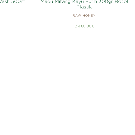
 Wash 500ml
Madu Mitang Kayu Putih 300gr Botol
Plastik
RAW HONEY
IDR 88.800