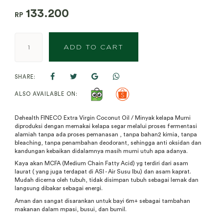
133.200
RP
ADD TO CART
SHARE:
ALSO AVAILABLE ON:
Dehealth FINECO Extra Virgin Coconut Oil / Minyak kelapa Murni
diproduksi dengan memakai kelapa segar melalui proses fermentasi
alamiah tanpa ada proses pemanasan , tanpa bahan2 kimia, tanpa
bleaching, tanpa penambahan deodorant, sehingga anti oksidan dan
kandungan kebaikan didalamnya masih murni utuh apa adanya.
Kaya akan MCFA (Medium Chain Fatty Acid) yg terdiri dari asam
laurat ( yang juga terdapat di ASI - Air Susu Ibu) dan asam kaprat.
Mudah dicerna oleh tubuh, tidak disimpan tubuh sebagai lemak dan
langsung dibakar sebagai energi.
Aman dan sangat disarankan untuk bayi 6m+ sebagai tambahan
makanan dalam mpasi, busui, dan bumil.