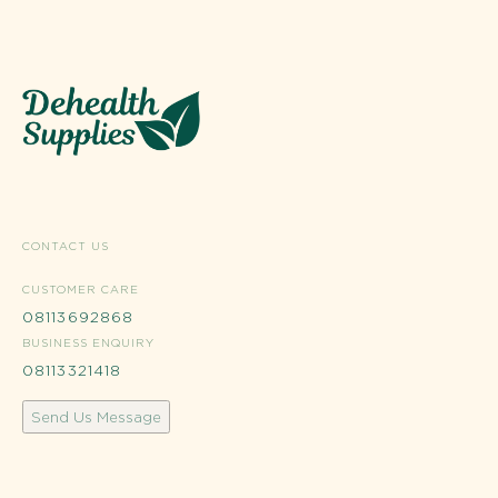
CONTACT US
CUSTOMER CARE
08113692868
BUSINESS ENQUIRY
08113321418
Send Us Message