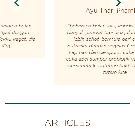
Ayu Thari Priambada
"beberapa bulan lalu, kondisi kulit wajahku
banyak jerawat tapi aku jalanin hidup yang
lebih sehat. bermula dari coba penuhi
nutrisiku dengan segelas Green Smoothies
tiap hari dan campurin cuka apel ternyata
cuka apel sumber probiotik yang bisa bantu
memenuhi kebutuhan bakteri baik di dalam
tubuh kita. "
ARTICLES